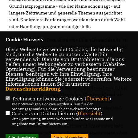
Grundsatzprogramme - wie der Name schon sagt - auf
längere Zeiträume und generelle Themen ausgerichtet
sind. Konkretere Forderungen werden dann durch Wahl-
oder Handlungsprogramme aufgestellt.
Cookie Hinweis
Die Christlich Demokratische Union Deutschlands ist
eine Volkspartei. Sie wendet sich an alle Menschen in
Diese Webseite verwendet Cookies, die notwendig
allen Schichten und Gruppen unseres Landes.
sind, um die Webseite zu nutzen. Weiterhin
verwenden wir Dienste von Drittanbietern, die uns
Unsere Politik beruht auf dem christlichen
helfen, unser Webangebot zu verbessern (Website-
Verständnis vom Menschen und seiner
Optmierung). Für die Verwendung bestimmter
Dienste, benötigen wir Ihre Einwilligung. Ihre
Verantwortung vor Gott. Für uns ist der Mensch
Einwilligung können Sie jederzeit widerrufen. Weitere
Geschöpf Gottes und nicht das letzte Maß aller Dinge.
Informationen finden Sie in unserer
Wir wissen um die Fehlbarkeit des Menschen und die
Datenschutzerklärung
.
Grenzen politischen Handelns. Gleichwohl sind wir
Technisch notwendige Cookies (
Übersicht
)
davon überzeugt, daß der Mensch zur ethisch
Die notwendigen Cookies werden allein für den
verantwortlichen Gestaltung der Welt berufen und
ordnungsgemäßen Gebrauch der Webseite benötigt.
Cookies von Drittanbietern (
Übersicht
)
befähigt ist.
Zur Optimierung unserer Webseite binden wir Dienste und
Angebote von Drittanbietern ein.
Wir wissen, daß sich aus christlichem Glauben kein
bestimmtes politisches Programm ableiten läßt. Aber
Alle akzeptieren
Auswahl speichern